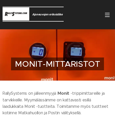
Ajoneuvojen erikoisliike
MONIT-MITTARISTOT
Monit
RallySystems on jälleenmyyjä
-trippimittareille ja
tarvikkeille. Myymälässämme on kattavasti esillä
laadukkaita Monit -tuotteita. Toimitamme myös tuotteet
kotiinne Matkahuollon ja Postin välityksellä.