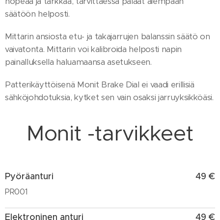
nopeaa ja tarkkaa, tarvittaessa palaat aiempaan
säätöön helposti.
Mittarin ansiosta etu- ja takajarrujen balanssin säätö on
vaivatonta. Mittarin voi kalibroida helposti napin
painalluksella haluamaansa asetukseen.
Patterikäyttöisenä Monit Brake Dial ei vaadi erillisiä
sähköjohdotuksia, kytket sen vain osaksi jarruyksikköäsi.
Monit -tarvikkeet
Pyöräanturi
49 €
PR001
Elektroninen anturi
49 €