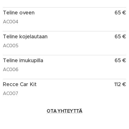
Teline oveen
65 €
AC004
Teline kojelautaan
65 €
AC005
Teline imukupilla
65 €
AC006
Recce Car Kit
112 €
AC007
OTA YHTEYTTÄ